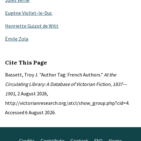
Jules Verne
Eugène Viollet-le-Duc
Henriette Guizot de Witt
Émile Zola
Cite This Page
Bassett, Troy J. "Author Tag: French Authors."
At the
Circulating Library: A Database of Victorian Fiction, 1837—
1901
, 2 August 2026,
http://victorianresearch.org/atcl/show_group.php?cid=4.
Accessed 6 August 2026.
Credits
Contribute
Contact
FAQ
Home